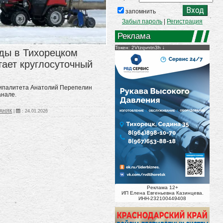
запомнить
Забыл пароль
|
Регистрация
Реклама
Токен: 2Vtzqvntn3h
оды в Тихорецком
тает круглосуточный
ципалитета Анатолий Перепелин
канале.
ПАНЯК
|
:
24.01.2026
Реклама 12+
ИП Елена Евгеньевна Казинцева.
ИНН-232100449408