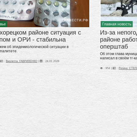
вье
Главная новость
хорецком районе ситуация с
Из-за непог
пом и ОРИ - стабильна
районе рабо
оперштаб
жем об эпидемиологической ситуации в
палитете.
Об этом глава муни
написал в своём тг-
:
Виолетта_ГАВРИЛЕНКО
|
:
24.01.2026
: 954 |
:
Регина_СТЕ