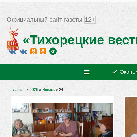
Официальный сайт газеты
12+
«Тихорецкие вест
Эконо
Главная
»
2026
»
Январь
»
24