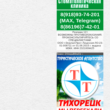
8(918)93-74-201
(MAX, Telegram)
8(86196)7-42-01
Реклама 12+
ВОЗМОЖНЫ ПРОТИВОПОКАЗАНИЯ.
ПРОКОНСУЛЬТИРУЙТЕСЬ СО
СПЕЦИАЛИСТАМИ.
ООО «Эскулап-Про» Лицензия ЛО-23-
01-008711 от 01.06.2015 г. выдана
МЗКК. ИНН 2321009425
Токен: 2VtzqwB9wCb