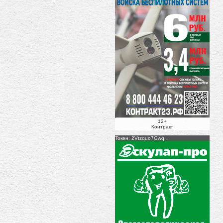
12+
Контракт
Токен: 2Vtzquo7Gwq