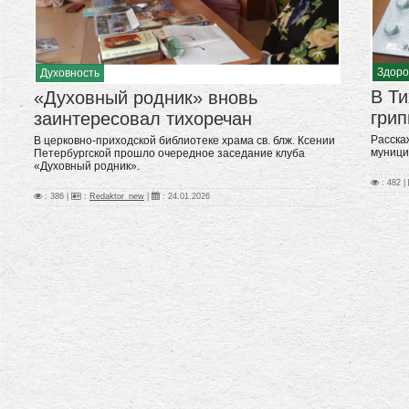
Здоро
Духовность
В Ти
«Духовный родник» вновь
грип
заинтересовал тихоречан
Расска
В церковно-приходской библиотеке храма св. блж. Ксении
муници
Петербургской прошло очередное заседание клуба
«Духовный родник».
: 482 |
: 386 |
:
Redaktor_new
|
:
24.01.2026