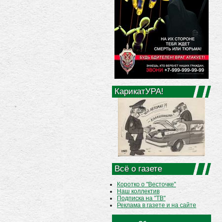
КарикатУРА!
Всё о газете
Коротко о "Весточке"
Наш коллектив
Подписка на "ТВ"
Реклама в газете и на сайте