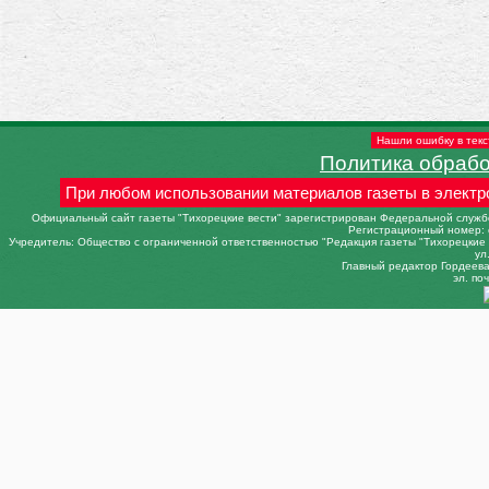
Нашли ошибку в текс
Политика обраб
При любом использовании материалов газеты в электр
Официальный сайт газеты "Тихорецкие вести" зарегистрирован Федеральной службо
Регистрационный номер: 
Учредитель: Общество с ограниченной ответственностью "Редакция газеты "Тихорецкие в
ул
Главный редактор Гордеева 
эл. поч