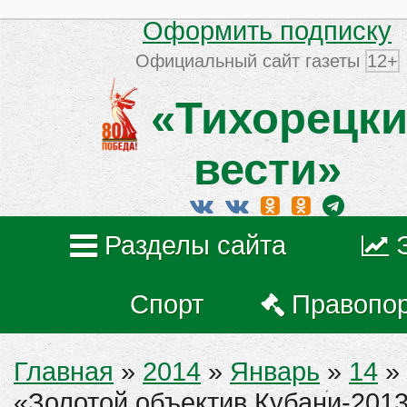
Оформить подписку
Официальный сайт газеты
12+
«Тихорецки
вести»
Разделы сайта
Спорт
Правопо
Главная
»
2014
»
Январь
»
14
» 
«Золотой объектив Кубани-2013