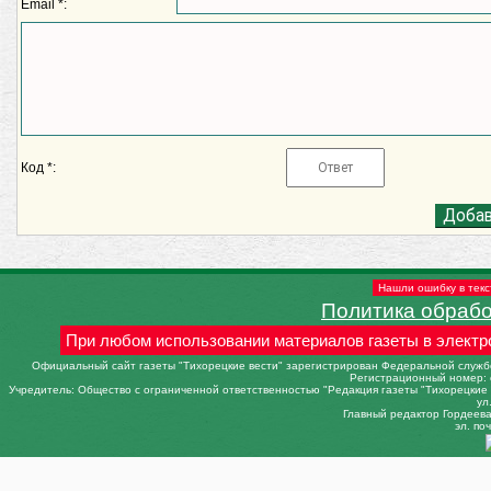
Email *:
Код *:
Нашли ошибку в текс
Политика обраб
При любом использовании материалов газеты в электр
Официальный сайт газеты "Тихорецкие вести" зарегистрирован Федеральной службо
Регистрационный номер: 
Учредитель: Общество с ограниченной ответственностью "Редакция газеты "Тихорецкие в
ул
Главный редактор Гордеева 
эл. поч