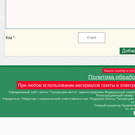
Код *:
Нашли ошибку в текс
Политика обраб
При любом использовании материалов газеты в электр
Официальный сайт газеты "Тихорецкие вести" зарегистрирован Федеральной службо
Регистрационный номер: 
Учредитель: Общество с ограниченной ответственностью "Редакция газеты "Тихорецкие в
ул
Главный редактор Гордеева 
эл. поч