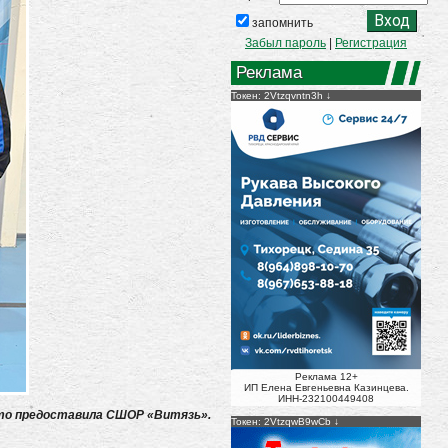
запомнить
Забыл пароль
|
Регистрация
Реклама
Токен: 2Vtzqvntn3h
Реклама 12+
ИП Елена Евгеньевна Казинцева.
ИНН-232100449408
ото предоставила СШОР «Витязь».
Токен: 2VtzqwB9wCb