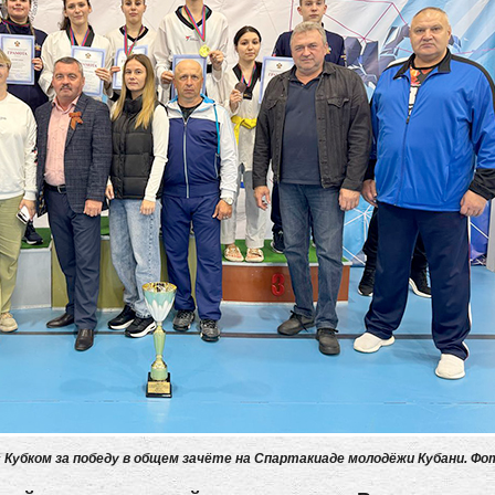
 Кубком за победу в общем зачёте на Спартакиаде молодёжи Кубани. Ф