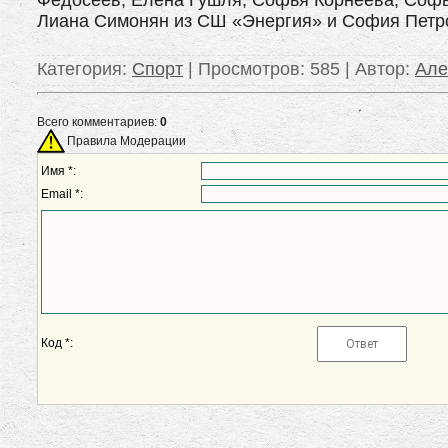
Федосеев, Елена Гушля, Софья Корнеева, Софь
Лиана Симонян из СШ «Энергия» и София Петр
Категория
:
Спорт
|
Просмотров
: 585 |
Автор
:
Ал
Всего комментариев:
0
Правила Модерации
Имя *:
Email *:
Код *: