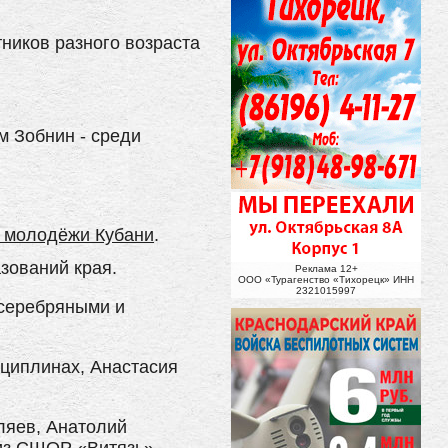
ников разного возраста
м Зобнин - среди
е молодёжи Кубани
.
зований края.
Реклама 12+
ООО «Турагенство «Тихорецк» ИНН
2321015997
 серебряными и
циплинах, Анастасия
ляев, Анатолий