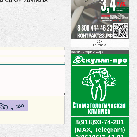
из СШОР «Витязь»,
12+
Контракт
Токен: 2Vtzquo7Gwq
8(918)93-74-201
(MAX, Telegram)