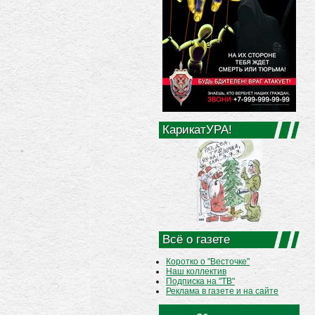
КарикатУРА!
Всё о газете
Коротко о "Весточке"
Наш коллектив
Подписка на "ТВ"
Реклама в газете и на сайте