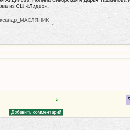
я Айдинова, Полина Сикорская и Дарья Ташкинова 
ова из СШ «Лидер».
ександр_МАСЛЯНИК