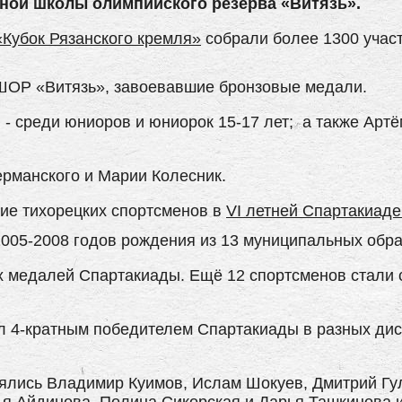
ной школы олимпийского резерва «Витязь».
«Кубок Рязанского кремля»
собрали более 1300 участ
СШОР «Витязь», завоевавшие бронзовые медали.
- среди юниоров и юниорок 15-17 лет; а также Артё
рманского и Марии Колесник.
ие тихорецких спортсменов в
VI летней Спартакиад
005-2008 годов рождения из 13 муниципальных обра
х медалей Спартакиады. Ещё 12 спортсменов стали
 4-кратным победителем Спартакиады в разных дис
нялись Владимир Куимов, Ислам Шокуев, Дмитрий Гу