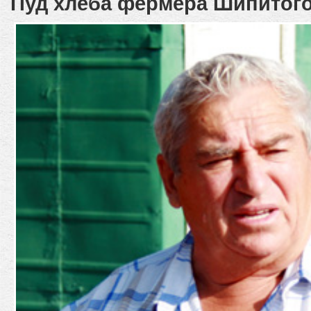
Пуд хлеба фермера Шипитог