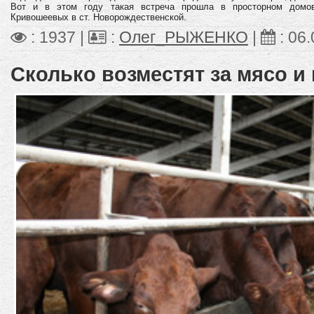
Вот и в этом году такая встреча прошла в просторном домов
Кривошеевых в ст. Новорождественской.
: 1937 |
:
Олег_РЫЖЕНКО
|
:
06.
Сколько возместят за мясо и