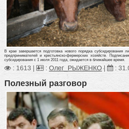
В крае завершается подготовка нового порядка субсидирования л
предпринимателей и крестьянско-фермерских хозяйств. Подписан
субсидирования с 1 июля 2011 года, ожидается в ближайшее время.
: 1613 |
:
Олег_РЫЖЕНКО
|
:
31.
Полезный разговор