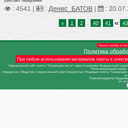
работают передовики.
: 4541 |
:
Денис_БАТОВ
|
:
20.07
«
1
2
40
41
43
...
42
Нашли ошибку в текс
Политика обраб
При любом использовании материалов газеты в электр
Официальный сайт газеты "Тихорецкие вести" зарегистрирован Федеральной службо
Регистрационный номер: 
Учредитель: Общество с ограниченной ответственностью "Редакция газеты "Тихорецкие в
ул
Главный редактор Гордеева 
эл. поч