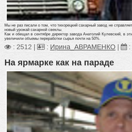
Мы не раз писали о том, что тихорецкий сахарный завод не справляет
новый урожай сахарной свеклы.
Как и обещал в сентябре директор завода Анатолий Кулевский, в э
увеличили объемы переработки сырья почти на 50%.
: 2512 |
:
Ирина_АВРАМЕНКО
|
На ярмарке как на параде