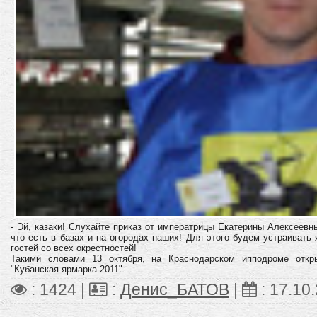
- Эй, казаки! Слухайте приказ от императрицы Екатерины Алексеевн
что есть в базах и на огородах наших! Для этого будем устраивать
гостей со всех окрестностей!
Такими словами 13 октября, на Краснодарском ипподроме откр
"Кубанская ярмарка-2011".
: 1424 |
:
Денис_БАТОВ
|
:
17.10