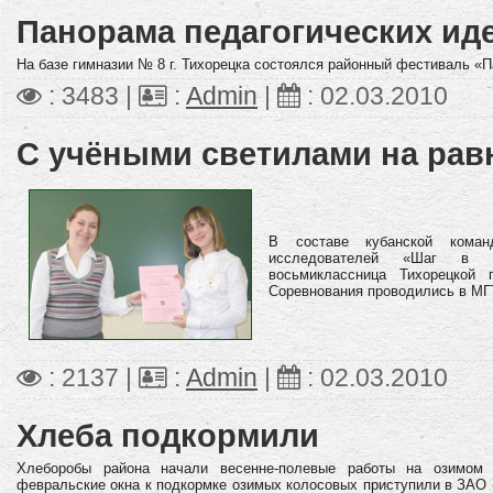
Панорама педагогических ид
На базе гимназии № 8 г. Тихорецка состоялся районный фестиваль «П
: 3483 |
:
Admin
|
:
02.03.2010
С учёными светилами на ра
В составе кубанской кома
исследователей «Шаг в б
восьмиклассница Тихорецко
Соревнования проводились в МГ
: 2137 |
:
Admin
|
:
02.03.2010
Хлеба подкормили
Хлеборобы района начали весенне-полевые работы на озимом
февральские окна к подкормке озимых колосовых приступили в ЗАО 