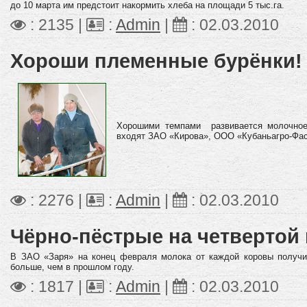
до 10 марта им предстоит накормить хлеба на площади 5 тыс.га.
: 2135 |
:
Admin
|
:
02.03.2010
Хороши племенные бурёнки!
Хорошими темпами развивается молочное
входят ЗАО «Кирова», ООО «Кубаньагро-Фас
: 2276 |
:
Admin
|
:
02.03.2010
Чёрно-пёстрые на четвертой
В ЗАО «Заря» на конец февраля молока от каждой коровы получи
больше, чем в прошлом году.
: 1817 |
:
Admin
|
:
02.03.2010