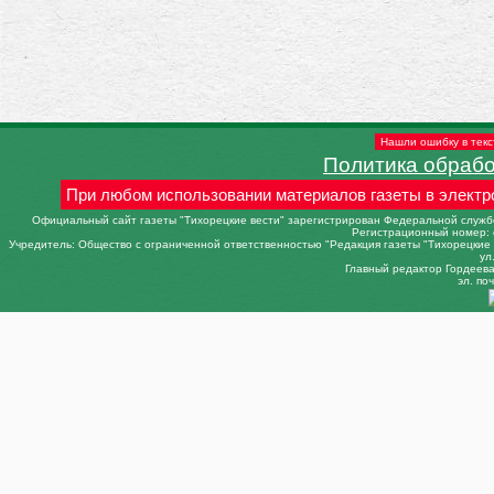
Нашли ошибку в текс
Политика обраб
При любом использовании материалов газеты в электр
Официальный сайт газеты "Тихорецкие вести" зарегистрирован Федеральной службо
Регистрационный номер: 
Учредитель: Общество с ограниченной ответственностью "Редакция газеты "Тихорецкие в
ул
Главный редактор Гордеева 
эл. поч