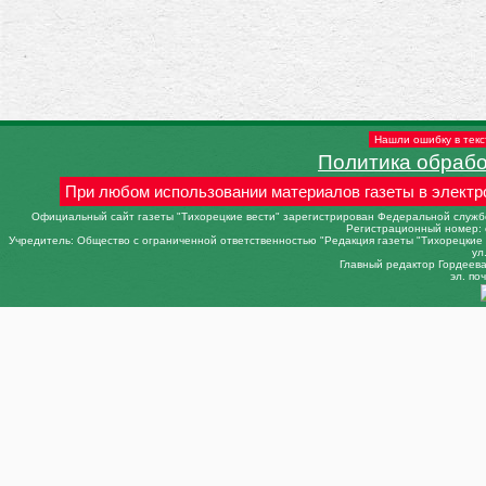
Нашли ошибку в текс
Политика обраб
При любом использовании материалов газеты в электр
Официальный сайт газеты "Тихорецкие вести" зарегистрирован Федеральной службо
Регистрационный номер: 
Учредитель: Общество с ограниченной ответственностью "Редакция газеты "Тихорецкие в
ул
Главный редактор Гордеева 
эл. поч