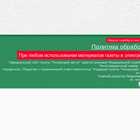
Нашли ошибку в текс
Политика обраб
При любом использовании материалов газеты в электр
Официальный сайт газеты "Тихорецкие вести" зарегистрирован Федеральной службо
Регистрационный номер: 
Учредитель: Общество с ограниченной ответственностью "Редакция газеты "Тихорецкие в
ул
Главный редактор Гордеева 
эл. поч