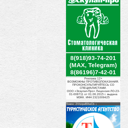
8(918)93-74-201
(MAX, Telegram)
8(86196)7-42-01
Реклама 12+
ВОЗМОЖНЫ ПРОТИВОПОКАЗАНИЯ.
ПРОКОНСУЛЬТИРУЙТЕСЬ СО
СПЕЦИАЛИСТАМИ.
ООО «Эскулап-Про» Лицензия ЛО-23-
01-008711 от 01.06.2015 г. выдана
МЗКК. ИНН 2321009425
Токен: 2VtzqwB9wCb