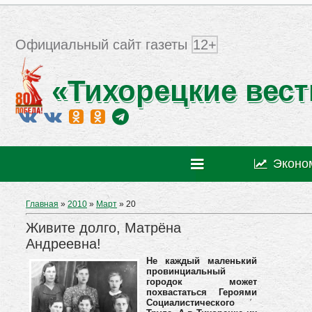
Официальный сайт газеты
12+
«Тихорецкие вест
Эконо
Главная
»
2010
»
Март
»
20
Живите долго, Матрёна
Андреевна!
Не каждый маленький
провинциальный
городок может
похвастаться Героями
Социалистического