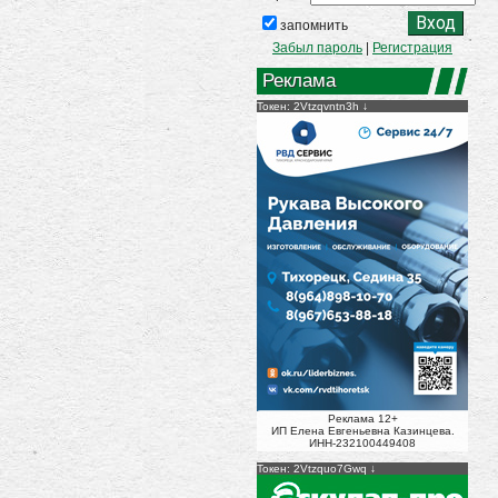
запомнить
Забыл пароль
|
Регистрация
Реклама
Токен: 2Vtzqvntn3h
Реклама 12+
ИП Елена Евгеньевна Казинцева.
ИНН-232100449408
Токен: 2Vtzquo7Gwq