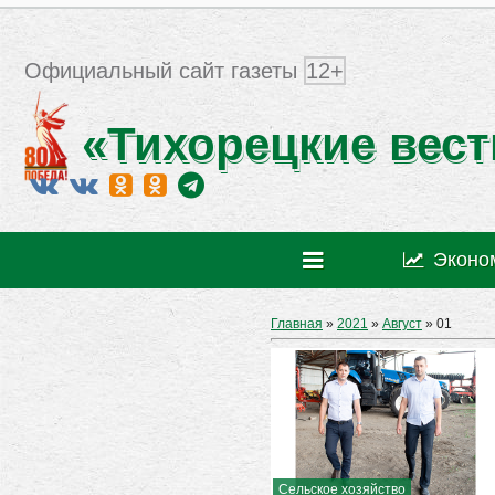
Официальный сайт газеты
12+
«Тихорецкие вест
Эконо
Главная
»
2021
»
Август
»
01
Сельское хозяйство