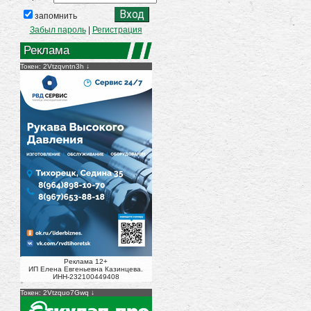
запомнить
Забыл пароль
|
Регистрация
Реклама
Токен: 2Vtzqvntn3h
Реклама 12+
ИП Елена Евгеньевна Казинцева.
ИНН-232100449408
Токен: 2Vtzquo7Gwq