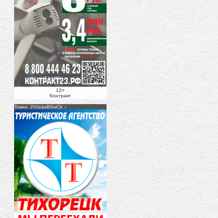
12+
Контракт
Токен: 2VtzqwB9wCb