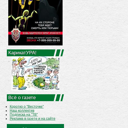
КарикатУРА!
Всё о газете
Коротко о "Весточке"
Наш коллектив
Подписка на "ТВ"
Реклама в газете и на сайте