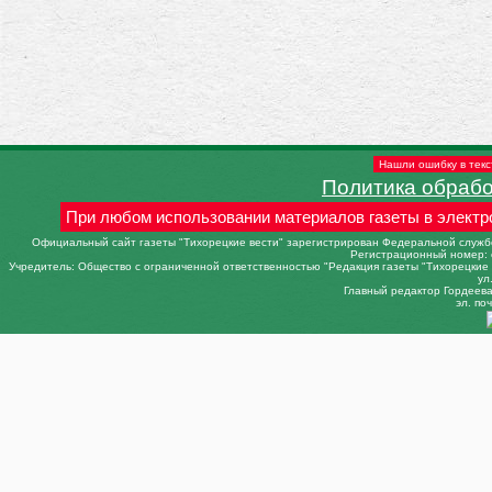
Нашли ошибку в текс
Политика обраб
При любом использовании материалов газеты в электр
Официальный сайт газеты "Тихорецкие вести" зарегистрирован Федеральной службо
Регистрационный номер: 
Учредитель: Общество с ограниченной ответственностью "Редакция газеты "Тихорецкие в
ул
Главный редактор Гордеева 
эл. поч