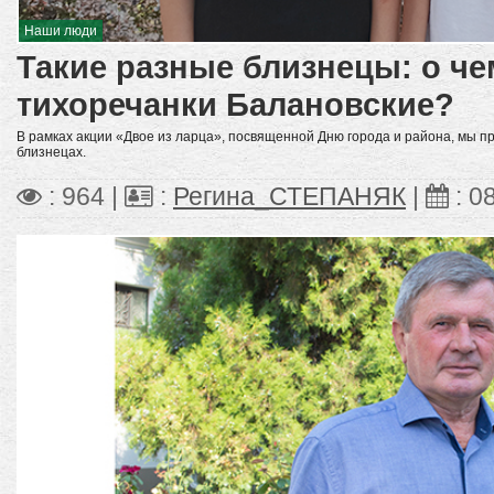
Наши люди
Такие разные близнецы: о че
тихоречанки Балановские?
В рамках акции «Двое из ларца», посвященной Дню города и района, мы п
близнецах.
: 964 |
:
Регина_СТЕПАНЯК
|
:
0