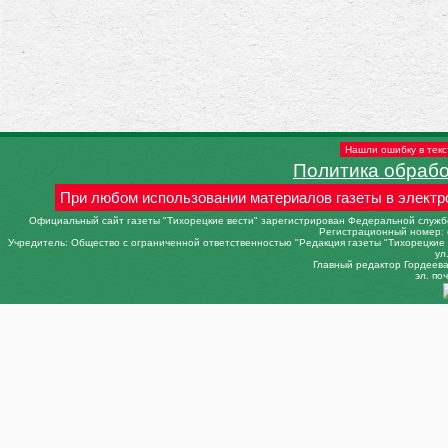
Нашли ошибку в текс
Политика обраб
При любом использовании материалов газеты в электр
Официальный сайт газеты "Тихорецкие вести" зарегистрирован Федеральной службо
Регистрационный номер: 
Учредитель: Общество с ограниченной ответственностью "Редакция газеты "Тихорецкие в
ул
Главный редактор Гордеева 
эл. поч