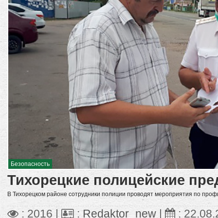
Безопасность
Тихорецкие полицейские пр
В Тихорецком районе сотрудники полиции проводят мероприятия по проф
: 2016 |
:
Redaktor_new
|
:
22.08.