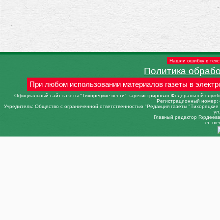
Нашли ошибку в текс
Политика обраб
При любом использовании материалов газеты в электр
Официальный сайт газеты "Тихорецкие вести" зарегистрирован Федеральной службо
Регистрационный номер: 
Учредитель: Общество с ограниченной ответственностью "Редакция газеты "Тихорецкие в
ул
Главный редактор Гордеева 
эл. поч