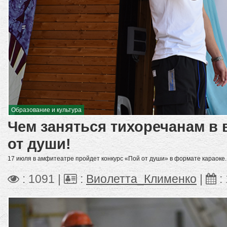
Образование и культура
Чем заняться тихоречанам в
от души!
17 июля в амфитеатре пройдет конкурс «Пой от души» в формате караоке.
: 1091 |
:
Виолетта_Клименко
|
: