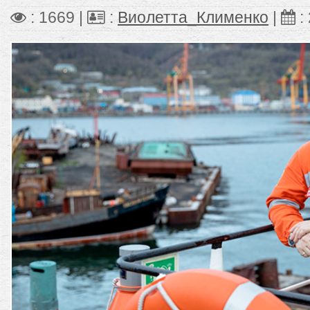
: 1669 |
:
Виолетта_Клименко
|
: