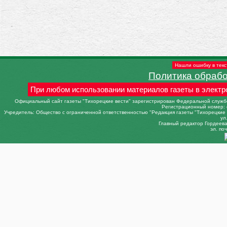
Нашли ошибку в текс
Политика обраб
При любом использовании материалов газеты в электр
Официальный сайт газеты "Тихорецкие вести" зарегистрирован Федеральной службо
Регистрационный номер: 
Учредитель: Общество с ограниченной ответственностью "Редакция газеты "Тихорецкие в
ул
Главный редактор Гордеева 
эл. поч