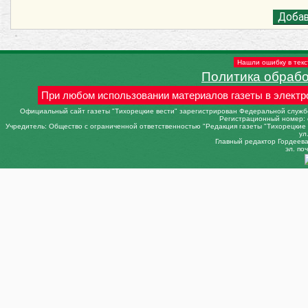
Нашли ошибку в текс
Политика обраб
При любом использовании материалов газеты в электр
Официальный сайт газеты "Тихорецкие вести" зарегистрирован Федеральной службо
Регистрационный номер: 
Учредитель: Общество с ограниченной ответственностью "Редакция газеты "Тихорецкие в
ул
Главный редактор Гордеева 
эл. поч