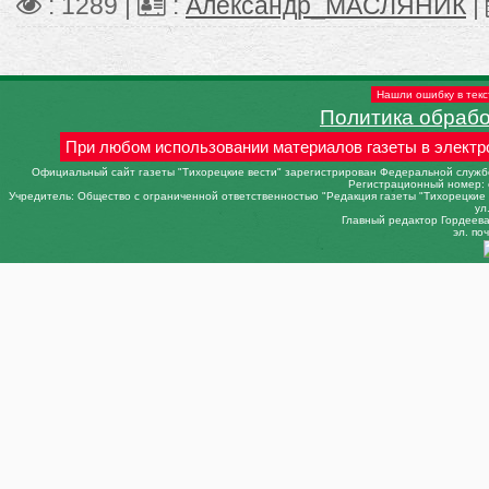
: 1289 |
:
Александр_МАСЛЯНИК
|
Нашли ошибку в текс
Политика обраб
При любом использовании материалов газеты в электр
Официальный сайт газеты "Тихорецкие вести" зарегистрирован Федеральной службо
Регистрационный номер: 
Учредитель: Общество с ограниченной ответственностью "Редакция газеты "Тихорецкие в
ул
Главный редактор Гордеева 
эл. поч