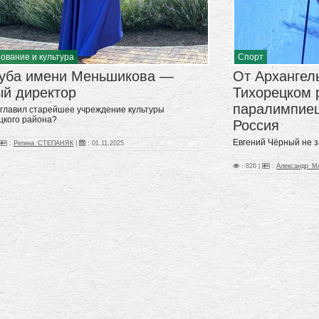
ование и культура
Спорт
луба имени Меньшикова —
От Архангел
ый директор
Тихорецком 
паралимпиец,
зглавил старейшее учреждение культуры
цкого района?
Россия
Евгений Чёрный не 
:
Регина_СТЕПАНЯК
|
:
01.11.2025
: 826 |
:
Александр_