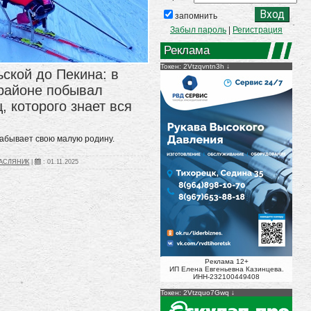
запомнить
Забыл пароль
|
Регистрация
Реклама
Токен: 2Vtzqvntn3h
ьской до Пекина: в
районе побывал
 которого знает вся
забывает свою малую родину.
МАСЛЯНИК
|
:
01.11.2025
Реклама 12+
ИП Елена Евгеньевна Казинцева.
ИНН-232100449408
Токен: 2Vtzquo7Gwq