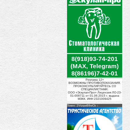
8(918)93-74-201
(MAX, Telegram)
8(86196)7-42-01
Реклама 12+
ВОЗМОЖНЫ ПРОТИВОПОКАЗАНИЯ.
ПРОКОНСУЛЬТИРУЙТЕСЬ СО
СПЕЦИАЛИСТАМИ.
ООО «Эскулап-Про» Лицензия ЛО-23-
01-008711 от 01.06.2015 г. выдана
МЗКК. ИНН 2321009425
Токен: 2VtzqwB9wCb