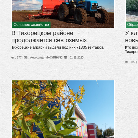
Сельское хозяйство
Образ
В Тихорецком районе
У к
продолжается сев озимых
нов
Тихорецкие аграрии выдели под них 71335 гектаров.
Кто во
Тихоре
: 377 |
:
Александр_МАСЛЯНИК
|
:
01.11.2025
: 890 |