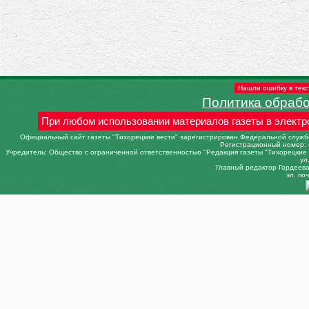
Нашли ошибку в текс
Политика обраб
При любом использовании материалов газеты в электр
Официальный сайт газеты "Тихорецкие вести" зарегистрирован Федеральной службо
Регистрационный номер: 
Учредитель: Общество с ограниченной ответственностью "Редакция газеты "Тихорецкие в
ул
Главный редактор Гордеева 
эл. поч