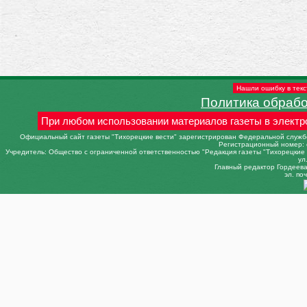
Нашли ошибку в текс
Политика обраб
При любом использовании материалов газеты в электр
Официальный сайт газеты "Тихорецкие вести" зарегистрирован Федеральной службо
Регистрационный номер: 
Учредитель: Общество с ограниченной ответственностью "Редакция газеты "Тихорецкие в
ул
Главный редактор Гордеева 
эл. поч