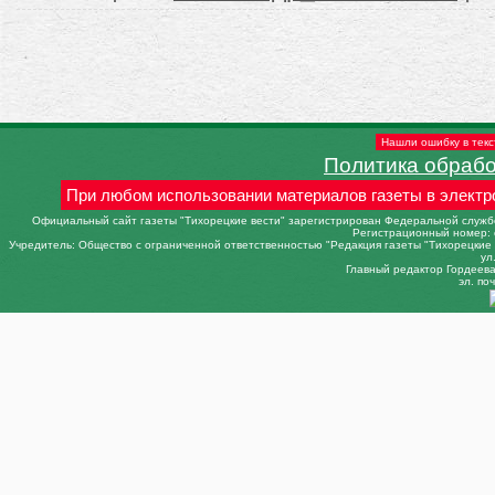
Нашли ошибку в текс
Политика обраб
При любом использовании материалов газеты в электр
Официальный сайт газеты "Тихорецкие вести" зарегистрирован Федеральной службо
Регистрационный номер: 
Учредитель: Общество с ограниченной ответственностью "Редакция газеты "Тихорецкие в
ул
Главный редактор Гордеева 
эл. поч