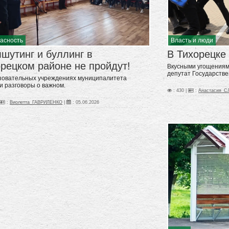
асность
Власть и люди
шутинг и буллинг в
В Тихорецке
рецком районе не пройдут!
Вкусными угощениям
депутат Государстве
зовательных учреждениях муниципалитета
и разговоры о важном.
: 430 |
:
Анастасия_
:
Виолетта_ГАВРИЛЕНКО
|
:
05.06.2026