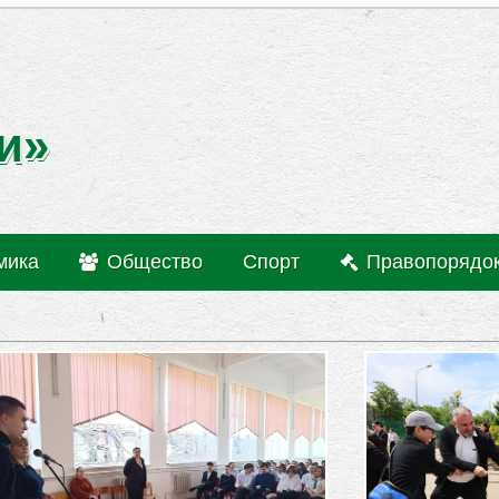
и»
мика
Общество
Спорт
Правопорядо