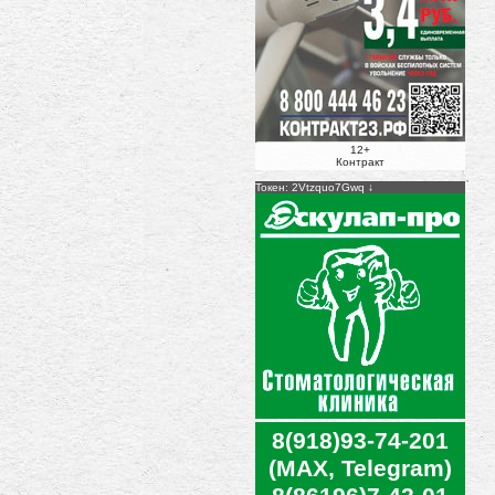
12+
Контракт
Токен: 2Vtzquo7Gwq
8(918)93-74-201
(MAX, Telegram)