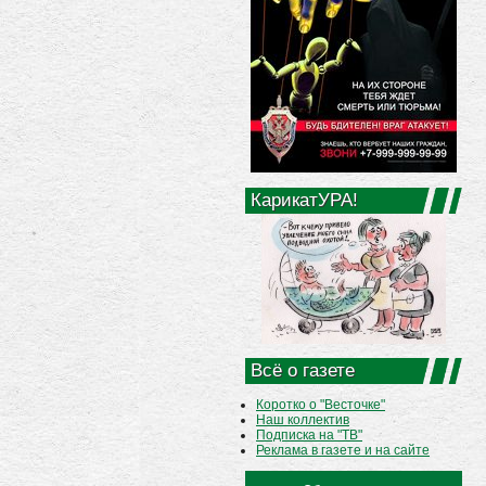
КарикатУРА!
Всё о газете
Коротко о "Весточке"
Наш коллектив
Подписка на "ТВ"
Реклама в газете и на сайте