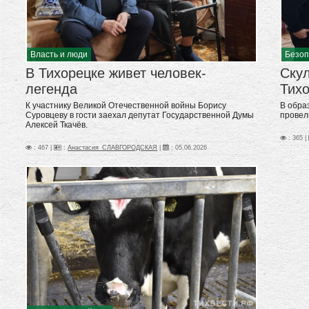
Власть и люди
Безоп
В Тихорецке живет человек-
Скул
легенда
Тихо
К участнику Великой Отечественной войны Борису
В обра
Суровцеву в гости заехал депутат Государственной Думы
провел
Алексей Ткачёв.
: 365 |
: 467 |
:
Анастасия_СЛАВГОРОДСКАЯ
|
:
05.06.2026