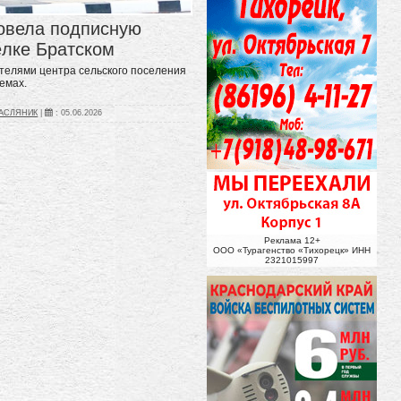
овела подписную
ёлке Братском
телями центра сельского поселения
лемах.
МАСЛЯНИК
|
:
05.06.2026
Реклама 12+
ООО «Турагенство «Тихорецк» ИНН
2321015997