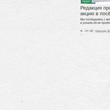
Акции
Редакция пр
акцию в пос
Мы пообщались с жи
и узнали об их проб
: 268 |
:
Александр_