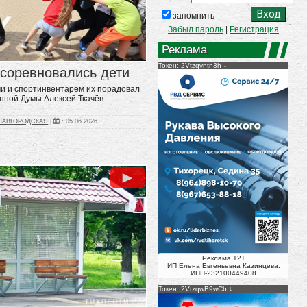
запомнить
Забыл пароль
|
Регистрация
Реклама
Токен: 2Vtzqvntn3h
 соревновались дети
и и спортинвентарём их порадовал
нной Думы Алексей Ткачёв.
СЛАВГОРОДСКАЯ
|
:
05.06.2026
►
Реклама 12+
ИП Елена Евгеньевна Казинцева.
ИНН-232100449408
Токен: 2VtzqwB9wCb