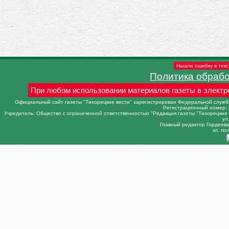
Нашли ошибку в текс
Политика обраб
При любом использовании материалов газеты в электр
Официальный сайт газеты "Тихорецкие вести" зарегистрирован Федеральной службо
Регистрационный номер: 
Учредитель: Общество с ограниченной ответственностью "Редакция газеты "Тихорецкие в
ул
Главный редактор Гордеева 
эл. поч