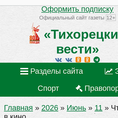
Оформить подписку
Официальный сайт газеты
12+
«Тихорецки
вести»
Разделы сайта
Спорт
Правопо
Главная
»
2026
»
Июнь
»
11
» Ч
в кино