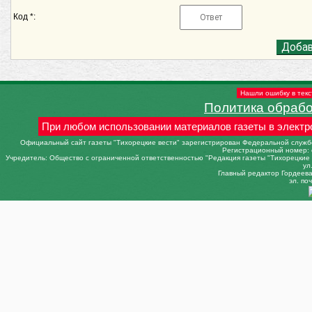
Код *:
Нашли ошибку в текс
Политика обраб
При любом использовании материалов газеты в электр
Официальный сайт газеты "Тихорецкие вести" зарегистрирован Федеральной службо
Регистрационный номер: 
Учредитель: Общество с ограниченной ответственностью "Редакция газеты "Тихорецкие в
ул
Главный редактор Гордеева 
эл. поч