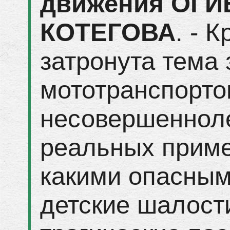
движения ОГИ
КОТЕГОВА
. - 
затронута тема
мототранспорт
несовершеннол
реальных приме
какими опасным
детские шалости