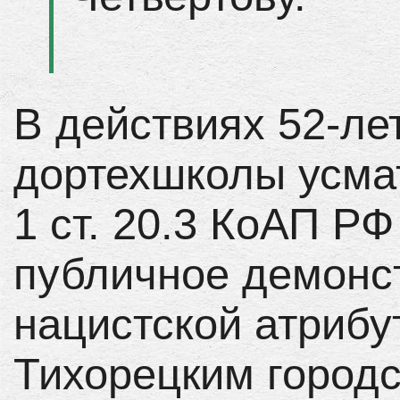
В действиях 52-ле
дортехшколы усмат
1 ст. 20.3 КоАП Р
публичное демонс
нацистской атрибу
Тихорецким город