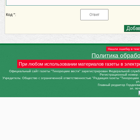
Код *:
Нашли ошибку в текс
Политика обраб
При любом использовании материалов газеты в электр
Официальный сайт газеты "Тихорецкие вести" зарегистрирован Федеральной службо
Регистрационный номер: 
Учредитель: Общество с ограниченной ответственностью "Редакция газеты "Тихорецкие в
ул
Главный редактор Гордеева 
эл. поч