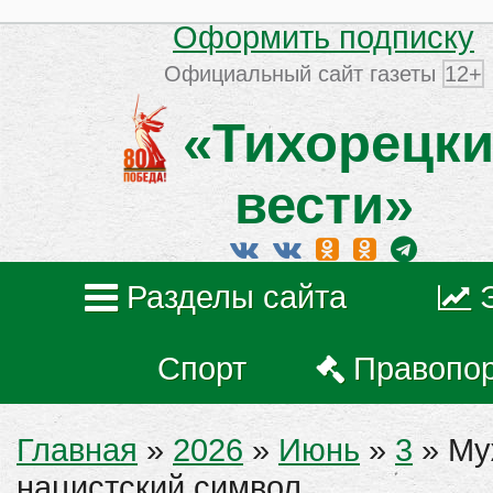
Оформить подписку
Официальный сайт газеты
12+
«Тихорецки
вести»
Разделы сайта
Спорт
Правопо
Главная
»
2026
»
Июнь
»
3
» Му
нацистский символ