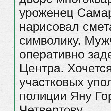
уроженец Самар
нарисовал смет
символику. Муж
оперативно зад
Центра. Хочется
участковых уп
полиции Яну Го
Четвертову.