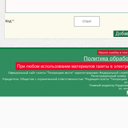
Код *:
Нашли ошибку в текс
Политика обраб
При любом использовании материалов газеты в электр
Официальный сайт газеты "Тихорецкие вести" зарегистрирован Федеральной службо
Регистрационный номер: 
Учредитель: Общество с ограниченной ответственностью "Редакция газеты "Тихорецкие в
ул
Главный редактор Гордеева 
эл. поч