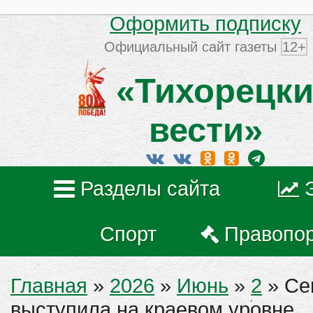
Оформить подписку
Официальный сайт газеты
12+
«Тихорецки
вести»
Разделы сайта
Спорт
Правопо
Главная
»
2026
»
Июнь
»
2
» Се
выступила на краевом уровне