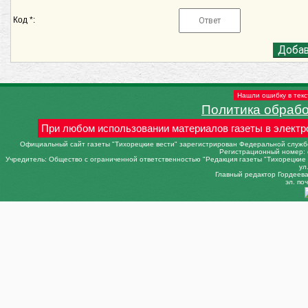
Код *:
Нашли ошибку в текс
Политика обраб
При любом использовании материалов газеты в электр
Официальный сайт газеты "Тихорецкие вести" зарегистрирован Федеральной службо
Регистрационный номер: 
Учредитель: Общество с ограниченной ответственностью "Редакция газеты "Тихорецкие в
ул
Главный редактор Гордеева 
эл. поч