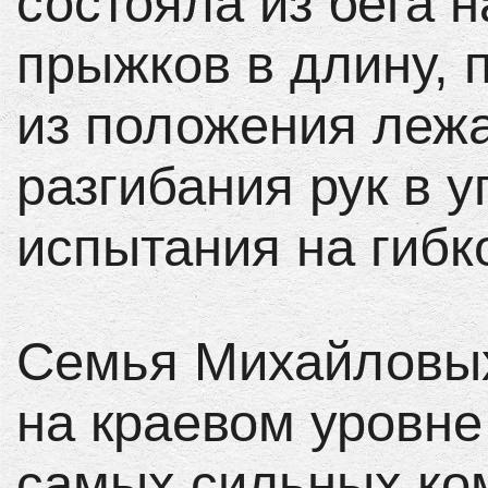
состояла из бега н
прыжков в длину,
из положения лежа
разгибания рук в у
испытания на гибк
Семья Михайловых
на краевом уровне
самых сильных ко