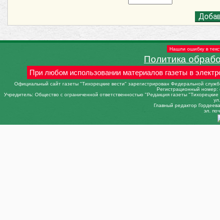
Нашли ошибку в текс
Политика обраб
При любом использовании материалов газеты в электр
Официальный сайт газеты "Тихорецкие вести" зарегистрирован Федеральной службо
Регистрационный номер: 
Учредитель: Общество с ограниченной ответственностью "Редакция газеты "Тихорецкие в
ул
Главный редактор Гордеева 
эл. поч