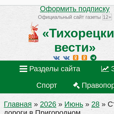
Оформить подписку
Официальный сайт газеты
12+
«Тихорецки
вести»
Разделы сайта
Спорт
Правопо
Главная
»
2026
»
Июнь
»
28
» С
дороги в Пригородном