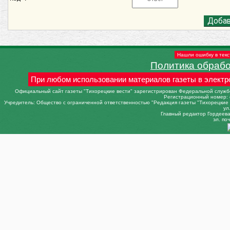
Нашли ошибку в текс
Политика обраб
При любом использовании материалов газеты в электр
Официальный сайт газеты "Тихорецкие вести" зарегистрирован Федеральной службо
Регистрационный номер: 
Учредитель: Общество с ограниченной ответственностью "Редакция газеты "Тихорецкие в
ул
Главный редактор Гордеева 
эл. поч