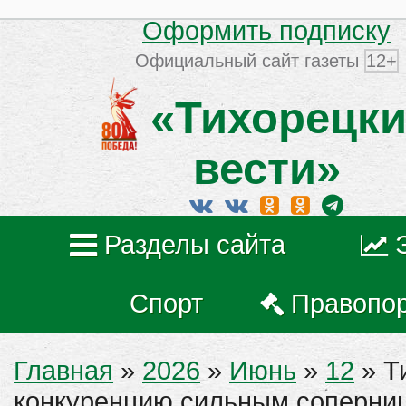
Оформить подписку
Официальный сайт газеты
12+
«Тихорецки
вести»
Разделы сайта
Спорт
Правопо
Главная
»
2026
»
Июнь
»
12
» Т
конкуренцию сильным соперни