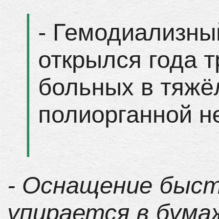
- Гемодиализны
открылся года т
больных в тяжё
полиорганной н
- Оснащение быст
упирается в бума