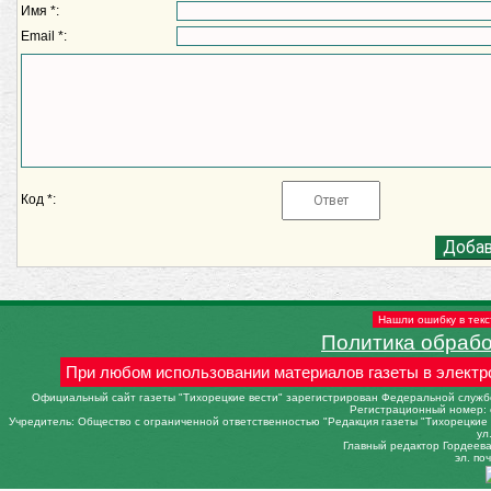
Имя *:
Email *:
Код *:
Нашли ошибку в текс
Политика обраб
При любом использовании материалов газеты в электр
Официальный сайт газеты "Тихорецкие вести" зарегистрирован Федеральной службо
Регистрационный номер: 
Учредитель: Общество с ограниченной ответственностью "Редакция газеты "Тихорецкие в
ул
Главный редактор Гордеева 
эл. поч