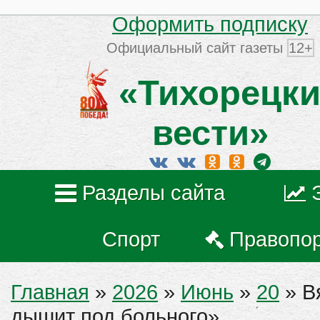
Оформить подписку
Официальный сайт газеты
12+
«Тихорецки
вести»
Разделы сайта
Спорт
Правопо
Главная
»
2026
»
Июнь
»
20
» В
дышит под больного»