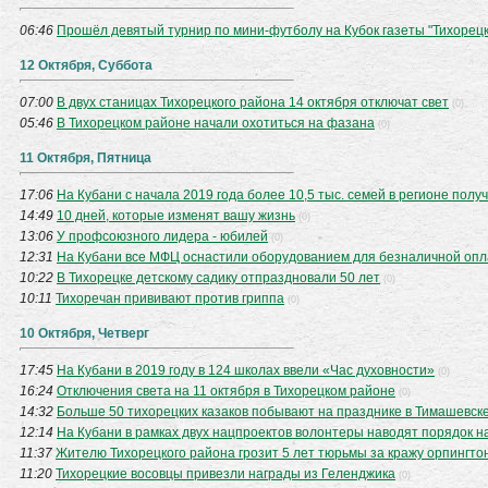
06:46
Прошёл девятый турнир по мини-футболу на Кубок газеты "Тихорецк
12 Октября, Суббота
07:00
В двух станицах Тихорецкого района 14 октября отключат свет
(0)
05:46
В Тихорецком районе начали охотиться на фазана
(0)
11 Октября, Пятница
17:06
На Кубани с начала 2019 года более 10,5 тыс. семей в регионе пол
14:49
10 дней, которые изменят вашу жизнь
(0)
13:06
У профсоюзного лидера - юбилей
(0)
12:31
На Кубани все МФЦ оснастили оборудованием для безналичной опл
10:22
В Тихорецке детскому садику отпраздновали 50 лет
(0)
10:11
Тихоречан прививают против гриппа
(0)
10 Октября, Четверг
17:45
На Кубани в 2019 году в 124 школах ввели «Час духовности»
(0)
16:24
Отключения света на 11 октября в Тихорецком районе
(0)
14:32
Больше 50 тихорецких казаков побывают на празднике в Тимашевск
12:14
На Кубани в рамках двух нацпроектов волонтеры наводят порядок н
11:37
Жителю Тихорецкого района грозит 5 лет тюрьмы за кражу орпингто
11:20
Тихорецкие восовцы привезли награды из Геленджика
(0)