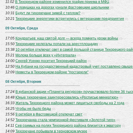
11:02
В Тихорецком районе изменился график приема в МФЦ
(0)
10:46
О ловушках на дорогах узнали фастовецкие школьники
(0)
10:31
Будут ли тихоречане зимой с теплом?
(0)
10:21
Тихорецкие энергетики встретились с ветеранами предприятия
(0)
09 Октября, Среда
17:05
Кондратьев: наш святой долг — всегда помнить уроки войны
(0)
15:50
Тихорецкие нелегалы попали на арестплощадку
(0)
15:38
10 октября отключат свет в самой большой станице Тихорецкого ра
15:21
Молока больше всех у «Интеграла»
(0)
14:00
Сергей Усенко посетил Тихорецкий район
(0)
12:50
На Кубани на государственный кадастровый учет поставлено свыше
12:09
Невесты в Тихорецком районе "постарели"
(0)
08 Октября, Вторник
17:24
В кубанской акции «Планета ресурсов» поучаствовало более 36 тыс
16:48
Юные тихоречане заинтересовались «Росписью миниатюр»
(0)
16:33
Житель Тихорецкого района может лишиться свободы на 2 года
(0)
16:25
Чтобы не было беды
(0)
15:56
9 октября в Фастовецкой отключат свет
(0)
14:52
Тихоречанка стала чемпионкой фестиваля «Золотой тигр»
(0)
14:11
Сев озимых на полях Тихорецкого района близится к экватору
(0)
14:09
Тихоречане побывали в терновском музее
(0)