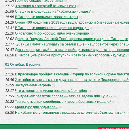
17:14
Горячее сердце тихоречанки
(0)
17:12
3 октября в Хоперской отключат свет
(0)
16:09
Спешите в Краснодар на "Кубанскую ярмарку"
(0)
15:55
В Тихорецке появились зооволонтеры
(0)
14:19
Около 400 кредитов в 2019 году выдал кубанским бизнесменам кра
13:31
В Тихорецке произошла авария на водоводе
(0)
12:10
О Козлове: либо хорошо, либо очень хорошо
(0)
12:02
Депутат Госдумы Алексей Ткачёв провел прием граждан в Тихорецке
11:44
Кубанцы смогут наблюдать за реализацией нацпроектов через спец
10:47
Два тихорецких самбиста стали победителями крупных соревнован
08:50
В Тихорецком районе приступили к севу озимых колосовых культур
(0
01 Октября, Вторник
17:16
В Краснодаре пройдет ежегодный турнир по вольной борьбе памяти
16:49
2 октября отключат свет в двух населённых пунктах Тихорецкого ра
12:59
Заслуженная награда
(0)
12:17
Что изменится в жизни россиян с 1 октября
(0)
11:56
Кондратьев: развитие спорта — важная задача для Кубани
(0)
10:22
Три золотые,три серебряные и шесть бронзовых медалей
(0)
09:22
Краш-курс для родителей
(0)
08:30
На Кубани могут ограничить продажу алкоголя на объектах питания
Нашли ошибку в текс