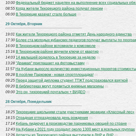
10:00
Федеральный бюджет нацелен на выполнение всех социальных обя
08:55
Когда жители Тихорецкого района получат пенсии
(0)
06:00
В Тихорецке казачат стало больше
(0)
29 Октября, Вторник
19:01
Как жители Тихорецкого района отметят День народного единства
(0)
17:30
Более ста молодых кубанских педагогов получат выплаты по програ
16:00
В Тихорецком районе вспомнили о комсомоле
(1)
15:16
В Тихорецком районе вручили ключи от квартир
(0)
14:03
14 малышей родилось в Тихорецке за неделю
(0)
13:28
"Драккар" приглашает на фотовыставку
(0)
11:57
На Кубани выросло количество инвестиционных проектов стоимость
09:28
В посёлке Парковом - новая спортплощадка!
(0)
09:25
Перед защитой диплома студент ТТЖТ подстраховался взяткой
(1)
09:20
В библиотеках могут появиться книжные магазины
(0)
09:00
Это он, тихорецкий почтальон + ВИДЕО
(0)
28 Октября, Понедельник
18:25
Тихорецкие школьники стали участниками экоакции «Классный лес»
18:15
Отрадная отпраздновала день рождения
(0)
17:14
Кубань лидирует в производстве парниковых овощей по стране
(0)
12:43
На Кубани к 2021 году создадут около 1300 мест в ясельных группах
12:26
Артисты из Тихорецкого района выступили в ДНР и ЛНР
(0)