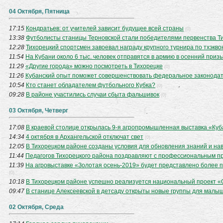
04 Октября, Пятница
17:15
Кондратьев: от учителей зависит будущее всей страны
(0)
13:38
Футболисты станицы Терновской стали победителями первенства Т
12:28
Тихорецкий спортсмен завоевал награду крупного турнира по тхэкво
11:54
На Кубани около 6 тыс. человек отправятся в армию в осенний приз
11:29
«Другие города» можно посмотреть в Тихорецке
(0)
11:26
Кубанский опыт поможет совершенствовать федеральное законода
10:54
Кто станет обладателем футбольного Кубка?
(0)
09:28
В районе участились случаи сбыта фальшивок
(0)
03 Октября, Четверг
17:08
В краевой столице открылась 9-я агропромышленная выставка «Куб
14:34
4 октября в Архангельской отключат свет
(0)
12:05
В Тихорецком районе созданы условия для обновления знаний и на
11:44
Педагогов Тихорецкого района поздравляют с профессиональным п
11:39
На агровыставке «Золотая осень-2019» будет представлено более п
(0)
10:18
В Тихорецком районе успешно реализуется национальный проект 
09:47
В станице Алексеевской в детсаду открыты новые группы для малы
02 Октября, Среда