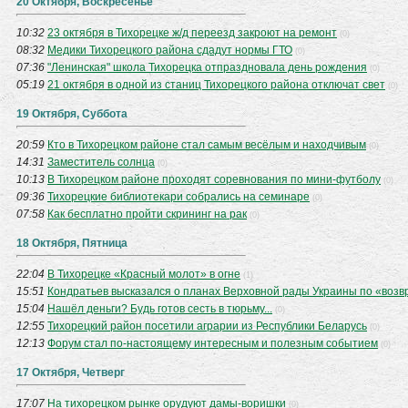
20 Октября, Воскресенье
10:32
23 октября в Тихорецке ж/д переезд закроют на ремонт
(0)
08:32
Медики Тихорецкого района сдадут нормы ГТО
(0)
07:36
"Ленинская" школа Тихорецка отпраздновала день рождения
(0)
05:19
21 октября в одной из станиц Тихорецкого района отключат свет
(0)
19 Октября, Суббота
20:59
Кто в Тихорецком районе стал самым весёлым и находчивым
(0)
14:31
Заместитель солнца
(0)
10:13
В Тихорецком районе проходят соревнования по мини-футболу
(0)
09:36
Тихорецкие библиотекари собрались на семинаре
(0)
07:58
Как бесплатно пройти скрининг на рак
(0)
18 Октября, Пятница
22:04
В Тихорецке «Красный молот» в огне
(1)
15:51
Кондратьев высказался о планах Верховной рады Украины по «возв
15:04
Нашёл деньги? Будь готов сесть в тюрьму...
(0)
12:55
Тихорецкий район посетили аграрии из Республики Беларусь
(0)
12:13
Форум стал по-настоящему интересным и полезным событием
(0)
17 Октября, Четверг
17:07
На тихорецком рынке орудуют дамы-воришки
(0)