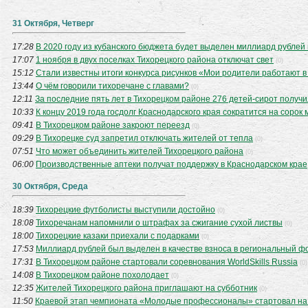
31 Октября, Четверг
17:28
В 2020 году из кубанского бюджета будет выделен миллиард рубле
17:07
1 ноября в двух поселках Тихорецкого района отключат свет
(0)
15:12
Стали известны итоги конкурса рисунков «Мои родители работают 
13:44
О чём говорили тихоречане с главами?
(0)
12:11
За последние пять лет в Тихорецком районе 276 детей-сирот получ
10:33
К концу 2019 года госдолг Краснодарского края сократится на сорок
09:41
В Тихорецком районе закроют переезд
(0)
09:29
В Тихорецке суд запретил отключать жителей от тепла
(0)
07:51
Что может объединить жителей Тихорецкого района
(0)
06:00
Производственные аптеки получат поддержку в Краснодарском крае
30 Октября, Среда
18:39
Тихорецкие футболисты выступили достойно
(0)
18:08
Тихоречанам напомнили о штрафах за сжигание сухой листвы
(0)
18:00
Тихорецкие казаки приехали с подарками
(0)
17:53
Миллиард рублей был выделен в качестве взноса в региональный 
17:31
В Тихорецком районе стартовали соревнования WorldSkills Russia
(0)
14:08
В Тихорецком районе похолодает
(0)
12:35
Жителей Тихорецкого района приглашают на субботник
(0)
11:50
Краевой этап чемпионата «Молодые профессионалы» стартовал на