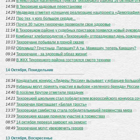
15:54
В некоторых населённых пунктах Тихорецкого района 16 октября от
14:58
В Тихорецке кадровые перестановки
(0)
14:29
Медведев отметил успешную реализацию нацпроекта «Демография
14:21
Про тех, у кого большое сердце...
(0)
13:35
Почти 30 тысяч тихоречан проверили свое здоровье
(0)
11:14
В Тихорецком районе у судебных приставов появился новый руково
11:10
Комбинат хлебопродуктов «Тихорецкий» отпраздновал день рожден
10:13
Тихоречане побывали в горной сказке
(0)
10:02
Обломыш? Грустныш, Папашич? А ты, Мамашич, теперь Какашич?
(0
09:14
Тихоречане - за здоровый образ жизни!
(0)
08:08
В ЖКХ Тихорецкого района состоялся смотр техники
(0)
14 Октября, Понедельник
16:34
Кондратьев: конкурс «Лидеры России» вызывает у кубанцев большо
15:29
Кубанцы могут принять участие в выборе «зеленого бренда» России
14:40
В посёлке Крутом отметили праздник
(0)
14:21
Тихорецкий школьник стал победителем всероссийского конкурса со
14:07
Тихоречан приглашает «Белая трость»
(0)
13:37
Тихорецкая самбистка стала победительницей первенства мира
(0)
13:19
Тихорецкие казаки приняли участие в торжествах
(0)
08:57
14 октября переезд закроют на ремонт
(0)
08:49
Тихоречане могут увековечить героев
(0)
13 Октября, Воскресенье