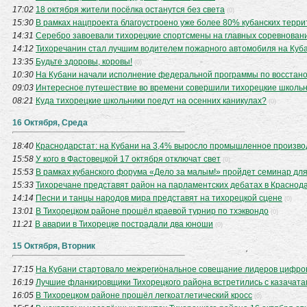
17:02
18 октября жители посёлка останутся без света
(0)
15:30
В рамках нацпроекта благоустроено уже более 80% кубанских терр
14:31
Серебро завоевали тихорецкие спортсмены на главных соревнован
14:12
Тихоречанин стал лучшим водителем пожарного автомобиля на Куб
13:35
Будьте здоровы, коровы!
(0)
10:30
На Кубани начали исполнение федеральной программы по восстан
09:03
Интересное путешествие во времени совершили тихорецкие школь
08:21
Куда тихорецкие школьники поедут на осенних каникулах?
(0)
16 Октября, Среда
18:40
Краснодарстат: на Кубани на 3,4% выросло промышленное произво
15:58
У кого в Фастовецкой 17 октября отключат свет
(0)
15:53
В рамках кубанского форума «Дело за малым!» пройдет семинар дл
15:33
Тихоречане представят район на парламентских дебатах в Краснод
14:14
Песни и танцы народов мира представят на тихорецкой сцене
(0)
13:01
В Тихорецком районе прошёл краевой турнир по тхэквондо
(0)
11:21
В аварии в Тихорецке пострадали два юноши
(0)
15 Октября, Вторник
17:15
На Кубани стартовало межрегиональное совещание лидеров цифро
16:19
Лучшие фланкировщики Тихорецкого района встретились с казачат
16:05
В Тихорецком районе прошёл легкоатлетический кросс
(0)