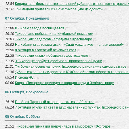
12:54
Кондратьев: большинство заявлений кубанцев относятся к отрасли
10:32
Три медали привезли из Сочи тихорецкие дзюдоисты
(0)
07 Октября, Понедельник
17:00
Юбилею завода посвящается
(0)
16:10
Тихоречане побывали на «Кубанской ярмарке»
(0)
16:03
Тихорецких педагогов наградили в Краснодаре
(0)
16:02
На Кубани стартовала акция «Сдай макулатуру — спаси дерево!»
(0)
15:58
8 октября в Хоперской отключат свет
(0)
12:58
Тихорецкие казаки побывали в дортехшколе
(0)
11:35
В Тихорецке пройдет фестиваль православной кухни
(0)
11:21
Футбольная осень на полях Тихорецкого района — в самом разгаре
(
11:04
Кубань сохраняет лидерство в ЮФО по объемам оборота торговли 
09:54
И снова ЧС...
(1)
08:00
Когда в Тихорецке приведут в порядок пруд и Зелёную рощу
(1)
06 Октября, Воскресенье
15:15
Посёлок Парковый отпраздновал своё 89-летие
(0)
08:14
7 октября отключат свет в двух населённых пунктах Тихорецкого ра
05 Октября, Суббота
15:52
Тихорецкая гимназия погрузилась в атмосферу 40-х годов
(0)