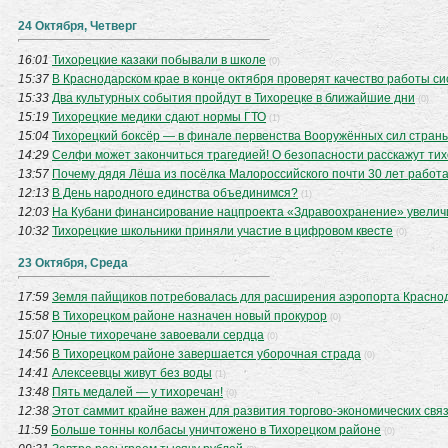
24 Октября, Четверг
16:01
Тихорецкие казаки побывали в школе
(0)
15:37
В Краснодарском крае в конце октября проверят качество работы 
15:33
Два культурных события пройдут в Тихорецке в ближайшие дни
(0)
15:19
Тихорецкие медики сдают нормы ГТО
(1)
15:04
Тихорецкий боксёр — в финале первенства Вооружённых сил стран
14:29
Селфи может закончиться трагедией! О безопасности расскажут тих
13:57
Почему дядя Лёша из посёлка Малороссийского почти 30 лет работа
12:13
В День народного единства объединимся?
(1)
12:03
На Кубани финансирование нацпроекта «Здравоохранение» увеличит
10:32
Тихорецкие школьники приняли участие в цифровом квесте
(0)
23 Октября, Среда
17:59
Земля пайщиков потребовалась для расширения аэропорта Красно
15:58
В Тихорецком районе назначен новый прокурор
(0)
15:07
Юные тихоречане завоевали сердца
(0)
14:56
В Тихорецком районе завершается уборочная страда
(0)
14:41
Алексеевцы живут без воды
(1)
13:48
Пять медалей — у тихоречан!
(0)
12:38
Этот саммит крайне важен для развития торгово-экономических свя
11:59
Больше тонны колбасы уничтожено в Тихорецком районе
(0)