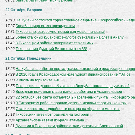
09:31
Завтра разыграем тысячу рублей
(0)
22 Октября, Вторник
18:13
На Кубани состоится торжественное открытие «Всероссийской нед
17:37
Барабанщица стала президентом
(0)
17:31
Тихоречане, осторожно: новый вид мошенничества!
(1)
11:52
Более ста юных кубанских экологов съехались на слет в Анапу
(0)
11:43
В Тихорецком районе завершают сев озимых
(0)
10:22
Тихоречанин Дмитрий Витюк отметил 85!
(1)
21 Октября, Понедельник
18:23
На Кубани заработал портал, рассказывающий о реализации нацпро
17:29
В 2020 году в Краснодарском крае удвоят финансирование ФАПов
(0)
17:00
И вновь на горизонте АЧС
(0)
16:55
Тихорецкие педагоги побывали на Всекубанском съезде учителей
(0)
16:45
Выездная приёмная главы района работала в Архангельской
(0)
16:24
22 октября без света останутся 2 населённых пункта Тихорецкого р
16:13
В Тихорецком районе прошли детские казачьи спортивные игры
(0)
15:56
Стали известны подробности пожара на «Красном молоте»
(0)
15:18
Тихорецкий музей отправился на гастроли
(0)
13:04
Архангельские казаки избрали атамана
(0)
11:21
Лучшими в Тихорецком районе стали девочки из Алексеевской
(0)