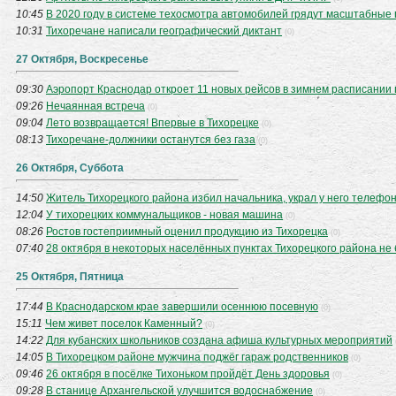
10:45
В 2020 году в системе техосмотра автомобилей грядут масштабные
10:31
Тихоречане написали географический диктант
(0)
27 Октября, Воскресенье
09:30
Аэропорт Краснодар откроет 11 новых рейсов в зимнем расписании
09:26
Нечаянная встреча
(0)
09:04
Лето возвращается! Впервые в Тихорецке
(0)
08:13
Тихоречане-должники останутся без газа
(0)
26 Октября, Суббота
14:50
Житель Тихорецкого района избил начальника, украл у него телефо
12:04
У тихорецких коммунальщиков - новая машина
(0)
08:26
Ростов гостеприимный оценил продукцию из Тихорецка
(0)
07:40
28 октября в некоторых населённых пунктах Тихорецкого района не 
25 Октября, Пятница
17:44
В Краснодарском крае завершили осеннюю посевную
(0)
15:11
Чем живет поселок Каменный?
(0)
14:22
Для кубанских школьников создана афиша культурных мероприятий
14:05
В Тихорецком районе мужчина поджёг гараж родственников
(0)
09:46
26 октября в посёлке Тихоньком пройдёт День здоровья
(0)
09:28
В станице Архангельской улучшится водоснабжение
(0)