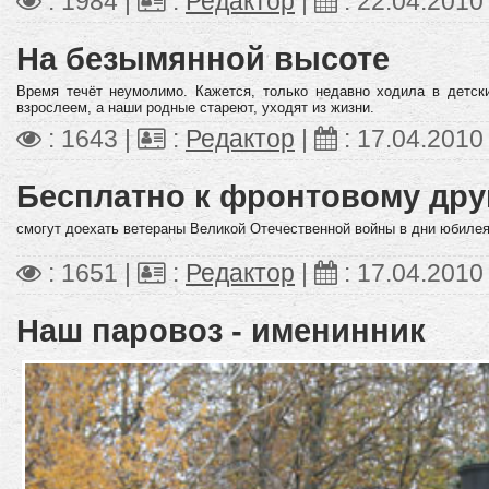
: 1984 |
:
Редактор
|
:
22.04.2010
На безымянной высоте
Время течёт неумолимо. Кажется, только недавно ходила в детск
взрослеем, а наши родные стареют, уходят из жизни.
: 1643 |
:
Редактор
|
:
17.04.2010
Бесплатно к фронтовому дру
смогут доехать ветераны Великой Отечественной войны в дни юбиле
: 1651 |
:
Редактор
|
:
17.04.2010
Наш паровоз - именинник