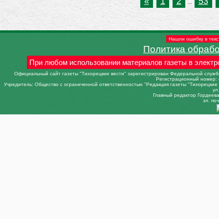
«
1
2
53
...
Нашли ошибку в текс
Политика обраб
При любом использовании материалов газеты в электр
Официальный сайт газеты "Тихорецкие вести" зарегистрирован Федеральной службо
Регистрационный номер: 
Учредитель: Общество с ограниченной ответственностью "Редакция газеты "Тихорецкие в
ул
Главный редактор Гордеева 
эл. поч