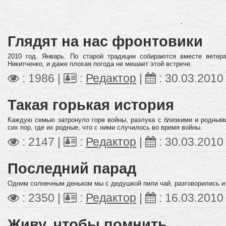
Глядят на нас фронтовики
2010 год. Январь. По старой традиции собираются вместе ветер
Никитченко, и даже плохая погода не мешает этой встрече.
: 1986 |
:
Редактор
|
:
30.03.2010
Такая горькая история
Каждую семью затронуло горе войны, разлука с близкими и родными
сих пор, где их родные, что с ними случилось во время войны.
: 2147 |
:
Редактор
|
:
30.03.2010
Последний парад
Одним солнечным деньком мы с дедушкой пили чай, разговорились и 
: 2350 |
:
Редактор
|
:
16.03.2010
Живу, чтобы помнить